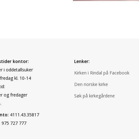
tider kontor:
Lenker:
r i oddetallsuker
Kirken i Rindal på Facebook
fredag kl. 10-14
Den norske kirke
id:
er og fredager
Søk på kirkegårdene
.
nto:
4111.43.35817
:
975 727 777