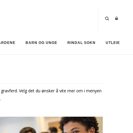
ÅRDENE
BARN OG UNGE
RINDAL SOKN
UTLEIE
 gravferd. Velg det du ønsker å vite mer om i menyen
.