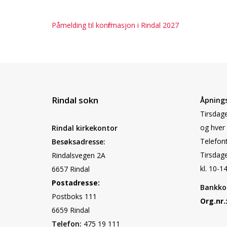
Påmelding til konfirmasjon i Rindal 2027
Rindal sokn
Åpnings
Tirsdage
og hver 
Rindal kirkekontor
Telefont
Besøksadresse:
Tirsdag
Rindalsvegen 2A
kl. 10-14
6657 Rindal
Postadresse:
Bankko
Postboks 111
Org.nr.
6659 Rindal
Telefon:
475 19 111