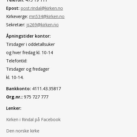
Epost:
post.rindal@kirken.no
Kirkeverge:
mn534@kirken.no
Sekretær:
js269@kirken.no
Åpningstider kontor:
Tirsdager i oddetallsuker
og hver fredag kl. 10-14
Telefontid:
Tirsdager og fredager
kl. 10-14.
Bankkonto:
4111.43.35817
Org.nr.:
975 727 777
Lenker:
Kirken i Rindal på Facebook
Den norske kirke