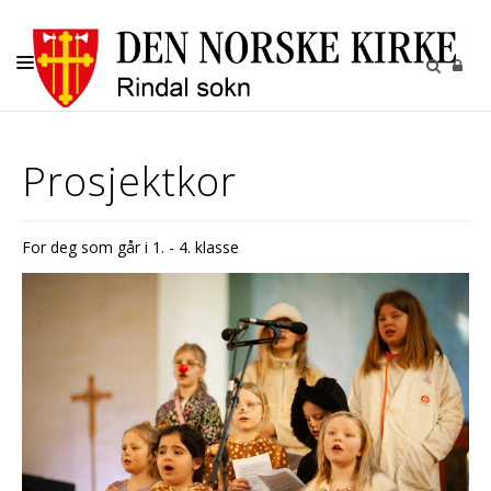
KIRKELIGE HANDLINGER
Prosjektkor
KIRKENE
KIRKEGÅRDENE
For deg som går i 1. - 4. klasse
BARN OG UNGE
RINDAL SOKN
UTLEIE