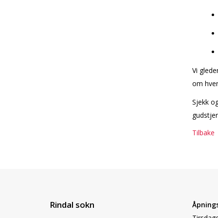
Vi glede
om hvert
Sjekk og
gudstjen
Tilbake
Rindal sokn
Åpnings
Tirsdage