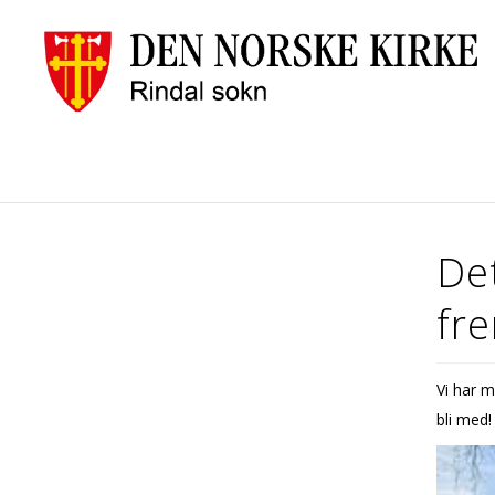
Det
fr
Vi har m
bli med!