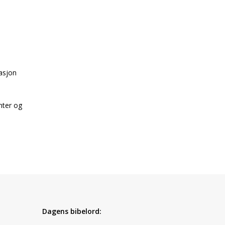
asjon
nter og
Dagens bibelord: