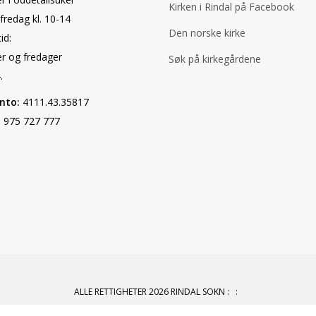
Kirken i Rindal på Facebook
fredag kl. 10-14
Den norske kirke
id:
er og fredager
Søk på kirkegårdene
.
nto:
4111.43.35817
:
975 727 777
ALLE RETTIGHETER 2026 RINDAL SOKN
:
: