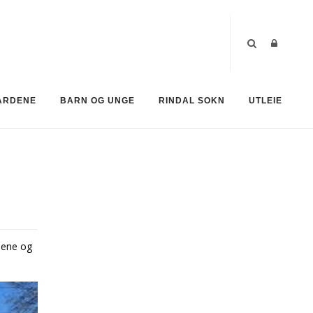
ÅRDENE
BARN OG UNGE
RINDAL SOKN
UTLEIE
oene og