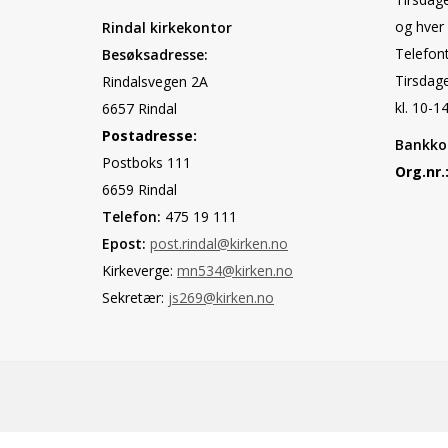
og hver 
Rindal kirkekontor
Telefont
Besøksadresse:
Tirsdag
Rindalsvegen 2A
kl. 10-14
6657 Rindal
Postadresse:
Bankko
Postboks 111
Org.nr.
6659 Rindal
Telefon:
475 19 111
Epost:
post.rindal@kirken.no
Kirkeverge:
mn534@kirken.no
Sekretær:
js269@kirken.no