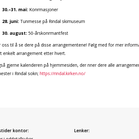
30.–31. mai:
Konfirmasjoner
28. juni:
Tunmesse på Rindal skimuseum
30. august:
50-årskonfirmantfest
r oss til å se dere på disse arrangementene! Følg med for mer inform
 enkelt arrangement etter hvert.
så gjerne kalenderen på hjemmesiden, der finner dere alle arrangeme
ester i Rindal sokn;
https://rindal.kirken.no/
tider kontor:
Lenker:
r i oddetallsuker